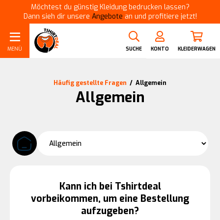
Möchtest du günstig Kleidung bedrucken lassen?
Dann sieh dir unsere
Angebote
an und profitiere jetzt!
MENÜ
SUCHE
KONTO
KLEIDERWAGEN
Häufig gestellte Fragen
/
Allgemein
Allgemein
Kann ich bei Tshirtdeal
vorbeikommen, um eine Bestellung
aufzugeben?