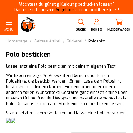
Möchtest du günstig Kleidung bedrucken lassen?
Dann sieh dir unsere
Angebote
an und profitiere jetzt!
MENÜ
SUCHE
KONTO
KLEIDERWAGEN
Homepage
/
Weitere Artikel
/
Stickerei
/
Poloshirt
Polo besticken
Lasse jetzt eine Polo besticken mit deinem eigenen Text!
Wir haben eine große Auswahl an Damen und Herren
Poloshirts, die bestickt werden können! Lass dein Poloshirt
besticken mit deinem Namen, Firmennamen oder einem
anderen tollen Wunschtext! Gestalte ganz einfach online über
unseren Online Produkt Designer und bestelle deine bestickte
Polo! Du kannst schon ab 1 Stück eine Polo besticken lassen!
Starte jetzt mit dem Gestalten und lasse eine Polo besticken!