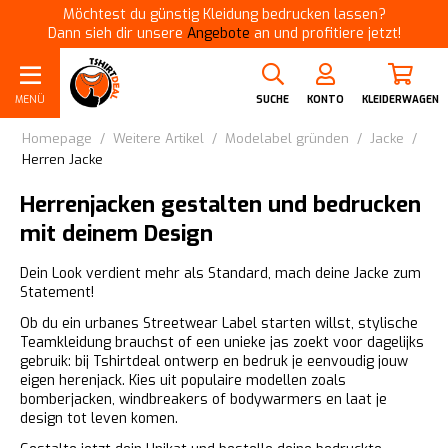
Möchtest du günstig Kleidung bedrucken lassen?
Dann sieh dir unsere
Angebote
an und profitiere jetzt!
MENÜ
SUCHE
KONTO
KLEIDERWAGEN
Homepage
/
Weitere Artikel
/
Modelabel gründen
/
Jacke
/
Herren Jacke
Herrenjacken gestalten und bedrucken
mit deinem Design
Dein Look verdient mehr als Standard, mach deine Jacke zum
Statement!
Ob du ein urbanes Streetwear Label starten willst, stylische
Teamkleidung brauchst of een unieke jas zoekt voor dagelijks
gebruik: bij Tshirtdeal ontwerp en bedruk je eenvoudig jouw
eigen herenjack. Kies uit populaire modellen zoals
bomberjacken, windbreakers of bodywarmers en laat je
design tot leven komen.