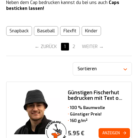
Neben dem Cap bedrucken kannst du bei uns auch
Caps
besticken lassen!
Snapback
Baseball
Flexfit
Kinder
ZURÜCK
1
2
WEITER
Sortieren
Günstigen Fischerhut
bedrucken mit Text o...
100 % Baumwolle
Günstiger Preis!
160 g/m²
5.95
€
ANZEIGEN