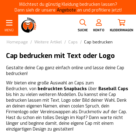
Möchtest du günstig Kleidung bedrucken lassen?
Dann sieh dir unsere
Angebote
an und profitiere jetzt!
MENÜ
SUCHE
KONTO
KLEIDERWAGEN
Homepage
/
Weitere Artikel
/
Caps
/
Cap bedrucken
Cap bedrucken mit Text oder Logo
Gestalte deine Cap ganz einfach online und lasse deine Cap
bedrucken!
Wir bieten eine große Auswahl an Caps zum
Bedrucken,
von
bedruckten Snapbacks
über
Baseball Caps
bis hin zu vielen weiteren Modellen. Du kannst eine Cap
bedrucken lassen mit Text, Logo oder Bild deiner Wahl. Denk
an deinen eigenen Namen, einen coolen Spruch, dein
Firmenlogo oder Vereinswappen als Druckmotiv auf der Cap.
Hast du schon ein tolles Design im Kopf? Dann warte nicht
länger und beginne damit, deine eigene Cap mit einem
einzigartigen Design zu gestalten!