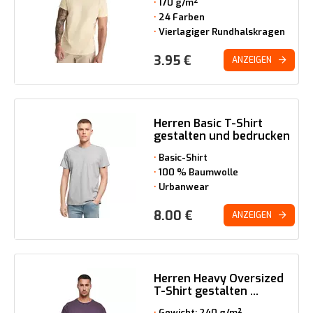
170 g/m²
24 Farben
Vierlagiger Rundhalskragen
3.95
€
ANZEIGEN
Herren Basic T-Shirt
gestalten und bedrucken
Basic-Shirt
100 % Baumwolle
Urbanwear
8.00
€
ANZEIGEN
Herren Heavy Oversized
T-Shirt gestalten ...
Gewicht: 240 g/m²