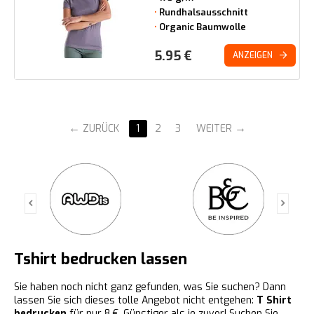
Rundhalsausschnitt
Organic Baumwolle
5.95
€
ANZEIGEN
ZURÜCK
1
2
3
WEITER
Tshirt bedrucken lassen
Sie haben noch nicht ganz gefunden, was Sie suchen? Dann
lassen Sie sich dieses tolle Angebot nicht entgehen:
T Shirt
bedrucken
für nur 8 €. Günstiger als je zuvor! Suchen Sie