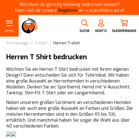
Möchtest du günstig Kleidung bedrucken lassen?
Dann sieh dir unsere
Angebote
an und profitiere jetzt!
MENÜ
SUCHE
KONTO
KLEIDERWAGEN
Homepage
/
T-shirt
/
Herren T-shirt
Herren T Shirt bedrucken
Möchten Sie ein Herren T Shirt bedrucken mit Ihrem eigenen
Design? Dann entscheiden Sie sich für Tshirtdeal. Wir haben
eine große Auswahl an Herrenhemden in verschiedenen
Modellen. Denken Sie an: Sporthemd, Hemd mit V-Ausschnitt,
Tanktop, Slim-Fit-T-Shirt oder ein Langarmhemd.
Neben unserem großen Sortiment an verschiedenen Hemden
haben wir auch eine große Auswahl an Farben und Größen. Die
meisten Herrenhemden sind in den Größen XS bis 5XL
erhältlich. Und manchmal haben Sie sogar die Wahl aus über
40 verschiedenen Farben.