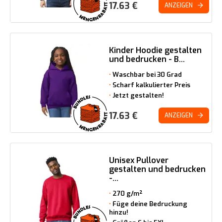
17.63
€
ANZEIGEN
Kinder Hoodie gestalten
und bedrucken - B...
Waschbar bei 30 Grad
Scharf kalkulierter Preis
Jetzt gestalten!
17.63
€
ANZEIGEN
Unisex Pullover
gestalten und bedrucken
-...
270 g/m²
Füge deine Bedruckung
hinzu!