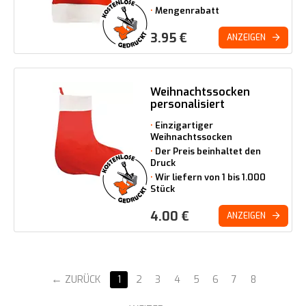
Mengenrabatt
3.95
€
ANZEIGEN
Weihnachtssocken
personalisiert
Einzigartiger
Weihnachtssocken
Der Preis beinhaltet den
Druck
Wir liefern von 1 bis 1.000
Stück
4.00
€
ANZEIGEN
ZURÜCK
1
2
3
4
5
6
7
8