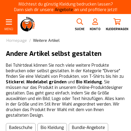
Möchtest du günstig Kleidung bedrucken lassen?
Dann sieh dir unsere
Angebote
an und profitiere jetzt!
MENÜ
SUCHE
KONTO
KLEIDERWAGEN
Homepage
/
Weitere Artikel
Andere Artikel selbst gestalten
Bei Tshirtdeal können Sie noch viele weitere Produkte
bedrucken oder selbst gestalten. In der Kategorie "Diverse"
finden Sie eine Vielzahl von Produkten, von T-Shirts bis hin zu
Stickerei
,
Modelabel gründen
und
Bio Kleidung
. Sie
müssen nur das Produkt in unserem Online-Produktdesigner
gestalten. Das geht ganz einfach, indem Sie die Größe
auswählen und ein Bild, Logo oder Text hinzufügen. Alles kann
in der Größe und im Stil Ihrer Wahl angeordnet werden. Wir
drucken das Produkt Ihrer Wahl mit dem von Ihnen
gestalteten Design.
Badeschuhe
Bio Kleidung
Bundle-Angebote