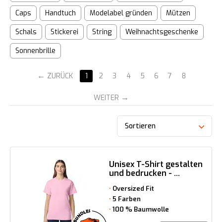
Caps
Handtuch
Modelabel gründen
Mützen
Schals
Stickerei
String
Weihnachtsgeschenke
Sonnenbrille
ZURÜCK
1
2
3
4
5
6
7
8
WEITER
Sortieren
Unisex T-Shirt gestalten
und bedrucken - ...
Oversized Fit
5 Farben
100 % Baumwolle