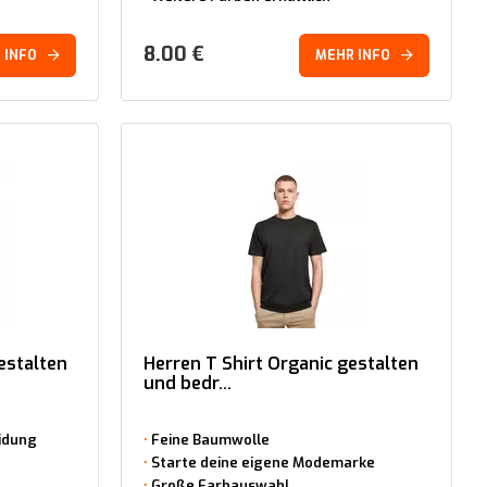
8.00
€
 INFO
MEHR INFO
estalten
Herren T Shirt Organic gestalten
und bedr...
idung
Feine Baumwolle
Starte deine eigene Modemarke
Große Farbauswahl