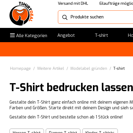
Versand mit DHL
Eilaufträge mögli
Angebot
T-shirt
Ho
Alle Kategorien
Homepage
/
Weitere Artikel
/
Modelabel gründen
/
T-shirt
T-Shirt bedrucken lasse
Gestalte dein T-Shirt ganz einfach online mit deinem eigenen M
Farben und Größen. Starte direkt mit deinem Design und sieh s
Gestalte dein T-Shirt und bestelle schon ab 1 Stück online!