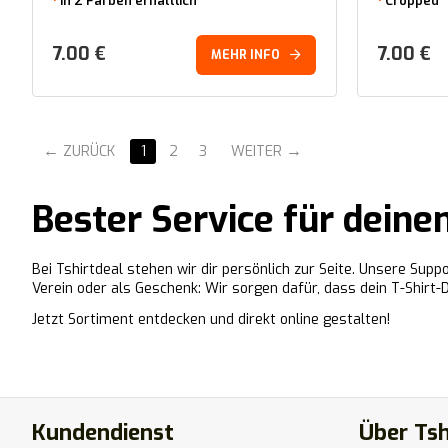
In 2 Farben erhältlich
Cropped
7.00
€
7.00
€
MEHR INFO
ZURÜCK
1
2
3
WEITER
Bester Service für deine
Bei Tshirtdeal stehen wir dir persönlich zur Seite. Unsere Sup
Verein oder als Geschenk: Wir sorgen dafür, dass dein T-Shirt-
Jetzt Sortiment entdecken und direkt online gestalten!
Kundendienst
Über Tsh