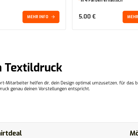
In 4 Farben erhältlich
5.00
€
MEHR INFO
MEHR
n Textildruck
port-Mitarbeiter helfen dir, dein Design optimal umzusetzen, für das
Druck genau deinen Vorstellungen entspricht.
irtdeal
Mö