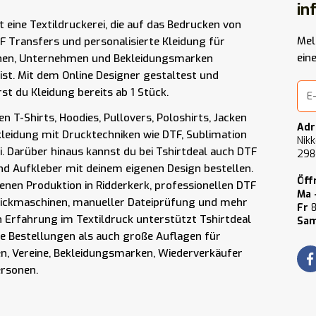
in
st eine Textildruckerei, die auf das Bedrucken von
Mel
F Transfers und personalisierte Kleidung für
ein
nen, Unternehmen und Bekleidungsmarken
t ist. Mit dem Online Designer gestaltest und
rst du Kleidung bereits ab 1 Stück.
n T-Shirts, Hoodies, Pullovers, Poloshirts, Jacken
Adr
kleidung mit Drucktechniken wie DTF, Sublimation
Nikk
i. Darüber hinaus kannst du bei Tshirtdeal auch DTF
298
nd Aufkleber mit deinem eigenen Design bestellen.
Öff
enen Produktion in Ridderkerk, professionellen DTF
Ma 
tickmaschinen, manueller Dateiprüfung und mehr
Fr
8
n Erfahrung im Textildruck unterstützt Tshirtdeal
Sam
ne Bestellungen als auch große Auflagen für
, Vereine, Bekleidungsmarken, Wiederverkäufer
ersonen.