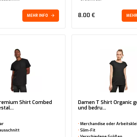
8.00
€
MEHR INFO
MEHR
Premium Shirt Combed
Damen T Shirt Organic g
stal...
und bedru...
ar
Merchandise oder Arbeitskle
ausschnitt
Slim-Fit
Verschiedene Größen