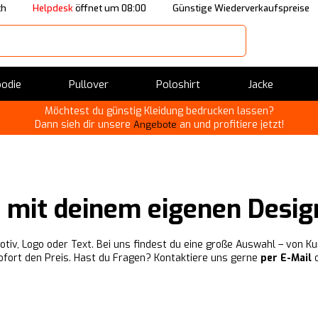
ch
Helpdesk
öffnet um 08:00
Günstige Wiederverkaufspreise
odie
Pullover
Poloshirt
Jacke
Möchtest du günstig Kleidung bedrucken lassen?
Dann sieh dir unsere
an und profitiere jetzt!
Angebote
n mit deinem eigenen Desig
otiv, Logo oder Text. Bei uns findest du eine große Auswahl – von Ku
ofort den Preis. Hast du Fragen? Kontaktiere uns gerne
per E-Mail