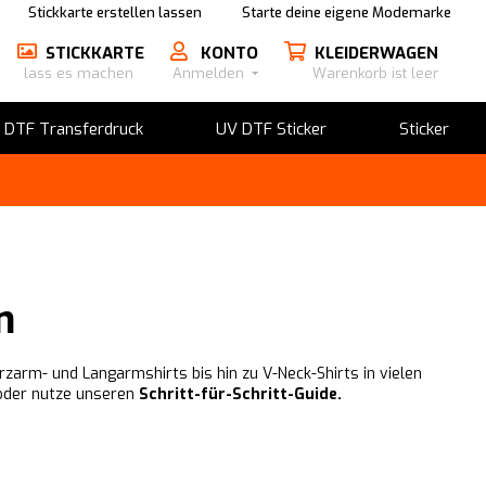
Stickkarte erstellen lassen
Starte deine eigene Modemarke
STICKKARTE
KONTO
KLEIDERWAGEN
lass es machen
Anmelden
Warenkorb ist leer
​DTF Transferdruck
UV DTF Sticker
Sticker
n
rzarm- und Langarmshirts bis hin zu V-Neck-Shirts in vielen
oder nutze unseren
Schritt-für-Schritt-Guide.