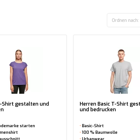
Ordnen nach:
Shirt gestalten und
Herren Basic T-Shirt ges
en
und bedrucken
odemarke starten
Basic-Shirt
amenshirt
100 % Baumwolle
ausschnitt
Urbanwear