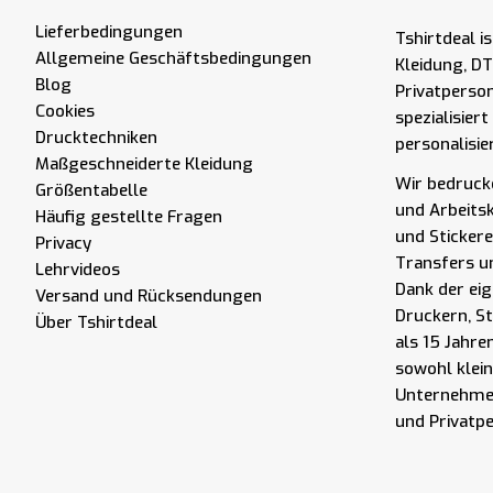
Lieferbedingungen
Tshirtdeal i
Allgemeine Geschäftsbedingungen
Kleidung, DT
Blog
Privatperso
Cookies
spezialisier
Drucktechniken
personalisie
Maßgeschneiderte Kleidung
Wir bedrucke
Größentabelle
und Arbeits
Häufig gestellte Fragen
und Stickere
Privacy
Transfers u
Lehrvideos
Dank der eig
Versand und Rücksendungen
Druckern, S
Über Tshirtdeal
als 15 Jahre
sowohl klei
Unternehmen
und Privatp