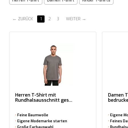
Herren T-shirt
Damen T-shirt
Kinder T-shirts
ZURÜCK
1
2
3
WEITER
Herren T-Shirt mit
Damen T-
Rundhalsausschnitt ges...
bedruck
Feine Baumwolle
Eigene M
Eigene Modemarke starten
Feines D
Große Farbauswahl
Rundhals