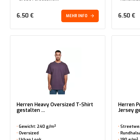
6.50
€
6.50
€
MEHR INFO
Herren Heavy Oversized T-Shirt
Herren 
gestalten ...
Jersey ge
Gewicht: 240 g/m²
Streetwe
Oversized
Rundhals
Urban Look
190 g/m²