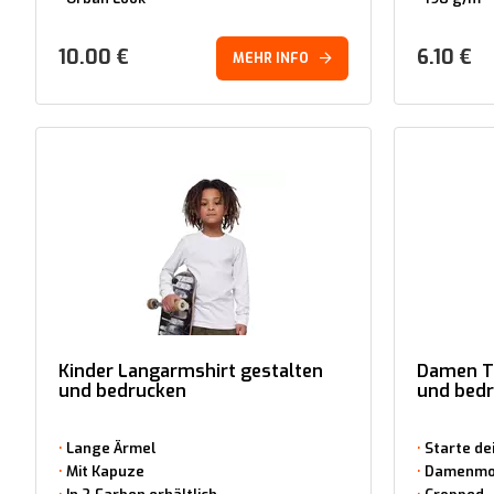
10.00
€
6.10
€
MEHR INFO
Kinder Langarmshirt gestalten
Damen Tu
und bedrucken
und bed
Lange Ärmel
Starte d
Mit Kapuze
Damenmo