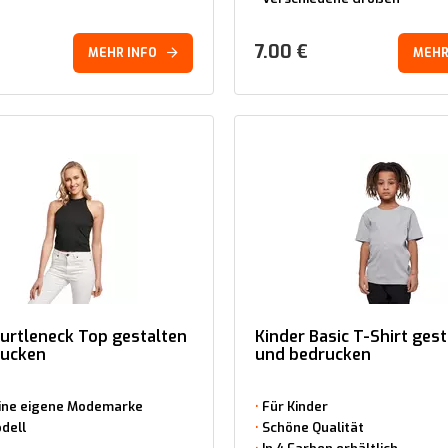
7.00
€
MEHR INFO
MEHR
rtleneck Top gestalten
Kinder Basic T-Shirt ges
rucken
und bedrucken
eine eigene Modemarke
Für Kinder
dell
Schöne Qualität