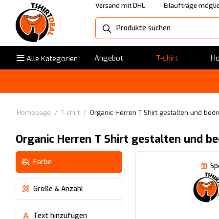
Versand mit DHL
Eilaufträge mögli
Angebot
T-shirt
Ho
Alle Kategorien
Homepage
/
T-shirt
/
Organic Herren T Shirt gestalten und bed
Organic Herren T Shirt gestalten und b
Farbe
Sp
Größe & Anzahl
Text hinzufügen