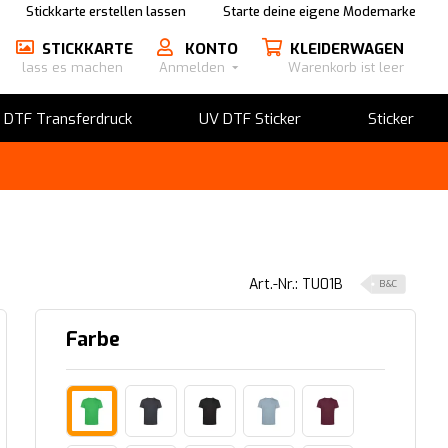
Stickkarte erstellen lassen
Starte deine eigene Modemarke
STICKKARTE
KONTO
KLEIDERWAGEN
lass es machen
Anmelden
Warenkorb ist leer
​DTF Transferdruck
UV DTF Sticker
Sticker
Art.-Nr.: TU01B
B&C
Farbe