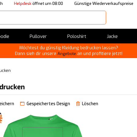
ch
Helpdesk
öffnet um 08:00
Günstige Wiederverkaufspreise
odie
Pullover
Poloshirt
Jacke
Möchtest du günstig Kleidung bedrucken lassen?
Dann sieh dir unsere
an und profitiere jetzt!
Angebote
rucken
edrucken
eichern
Gespeichertes Design
Löschen