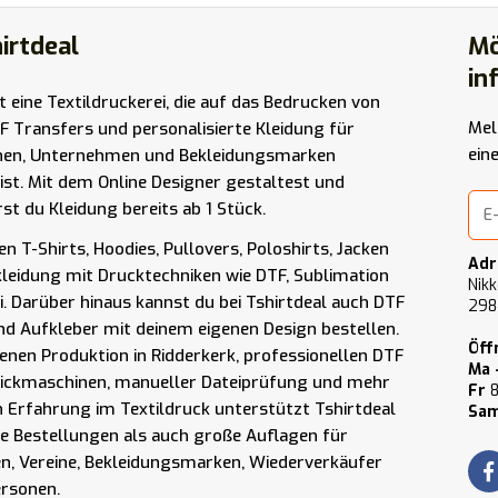
irtdeal
Mö
in
st eine Textildruckerei, die auf das Bedrucken von
Mel
F Transfers und personalisierte Kleidung für
ein
nen, Unternehmen und Bekleidungsmarken
t ist. Mit dem Online Designer gestaltest und
rst du Kleidung bereits ab 1 Stück.
n T-Shirts, Hoodies, Pullovers, Poloshirts, Jacken
Adr
kleidung mit Drucktechniken wie DTF, Sublimation
Nikk
i. Darüber hinaus kannst du bei Tshirtdeal auch DTF
298
nd Aufkleber mit deinem eigenen Design bestellen.
Öff
enen Produktion in Ridderkerk, professionellen DTF
Ma 
tickmaschinen, manueller Dateiprüfung und mehr
Fr
8
n Erfahrung im Textildruck unterstützt Tshirtdeal
Sam
ne Bestellungen als auch große Auflagen für
, Vereine, Bekleidungsmarken, Wiederverkäufer
ersonen.