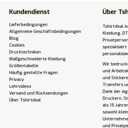
Kundendienst
Über Tsh
Lieferbedingungen
Tshirtdeal i
Allgemeine Geschäftsbedingungen
Kleidung, DT
Blog
Privatperso
Cookies
spezialisier
Drucktechniken
personalisie
Maßgeschneiderte Kleidung
Wir bedrucke
Größentabelle
und Arbeits
Häufig gestellte Fragen
und Stickere
Privacy
Transfers u
Lehrvideos
Dank der eig
Versand und Rücksendungen
Druckern, S
Über Tshirtdeal
als 15 Jahre
sowohl klei
Unternehmen
und Privatp