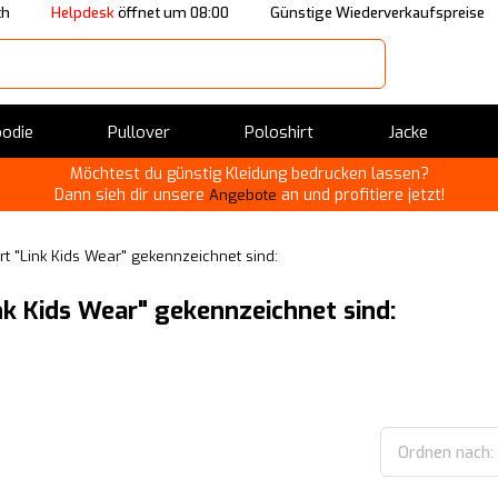
ch
Helpdesk
öffnet um 08:00
Günstige Wiederverkaufspreise
odie
Pullover
Poloshirt
Jacke
Möchtest du günstig Kleidung bedrucken lassen?
Dann sieh dir unsere
an und profitiere jetzt!
Angebote
t "Link Kids Wear" gekennzeichnet sind:
nk Kids Wear" gekennzeichnet sind:
Ordnen nach: