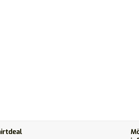
irtdeal
Mö