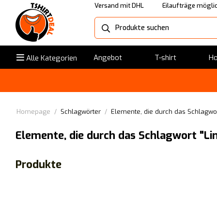
Versand mit DHL
Eilaufträge mögli
Angebot
T-shirt
Ho
Alle Kategorien
Homepage
/
Schlagwörter
/
Elemente, die durch das Schlagwor
Elemente, die durch das Schlagwort "Li
Produkte