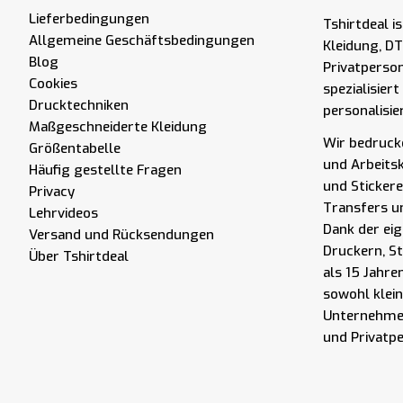
Lieferbedingungen
Tshirtdeal i
Allgemeine Geschäftsbedingungen
Kleidung, DT
Blog
Privatperso
Cookies
spezialisier
Drucktechniken
personalisie
Maßgeschneiderte Kleidung
Wir bedrucke
Größentabelle
und Arbeits
Häufig gestellte Fragen
und Stickere
Privacy
Transfers u
Lehrvideos
Dank der eig
Versand und Rücksendungen
Druckern, S
Über Tshirtdeal
als 15 Jahre
sowohl klei
Unternehmen
und Privatp