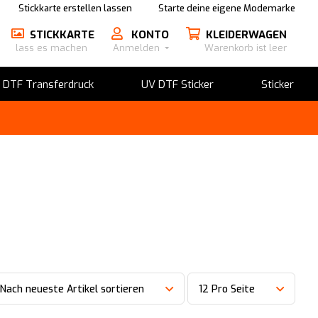
Stickkarte erstellen lassen
Starte deine eigene Modemarke
STICKKARTE
KONTO
KLEIDERWAGEN
lass es machen
Anmelden
Warenkorb ist leer
​DTF Transferdruck
UV DTF Sticker
Sticker
Nach neueste Artikel sortieren
12 Pro Seite