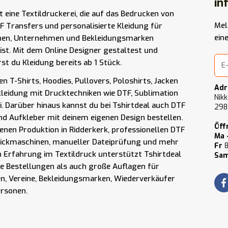
in
st eine Textildruckerei, die auf das Bedrucken von
Mel
F Transfers und personalisierte Kleidung für
ein
nen, Unternehmen und Bekleidungsmarken
t ist. Mit dem Online Designer gestaltest und
rst du Kleidung bereits ab 1 Stück.
n T-Shirts, Hoodies, Pullovers, Poloshirts, Jacken
Adr
kleidung mit Drucktechniken wie DTF, Sublimation
Nikk
i. Darüber hinaus kannst du bei Tshirtdeal auch DTF
298
nd Aufkleber mit deinem eigenen Design bestellen.
Öff
enen Produktion in Ridderkerk, professionellen DTF
Ma 
tickmaschinen, manueller Dateiprüfung und mehr
Fr
8
n Erfahrung im Textildruck unterstützt Tshirtdeal
Sam
ne Bestellungen als auch große Auflagen für
, Vereine, Bekleidungsmarken, Wiederverkäufer
ersonen.