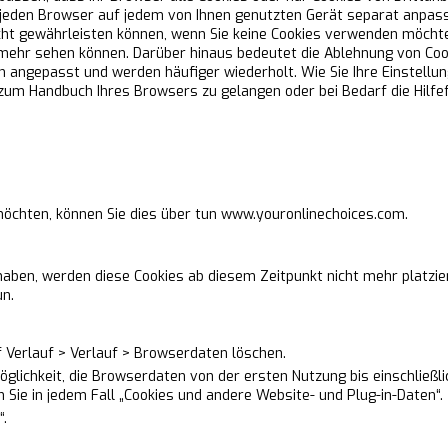
ür jeden Browser auf jedem von Ihnen genutzten Gerät separat anpas
ht gewährleisten können, wenn Sie keine Cookies verwenden möchten
 mehr sehen können. Darüber hinaus bedeutet die Ablehnung von Cook
n angepasst und werden häufiger wiederholt. Wie Sie Ihre Einstellun
 zum Handbuch Ihres Browsers zu gelangen oder bei Bedarf die Hilfe
öchten, können Sie dies über tun
www.youronlinechoices.com
.
ben, werden diese Cookies ab diesem Zeitpunkt nicht mehr platzier
un.
uf Verlauf > Verlauf > Browserdaten löschen.
lichkeit, die Browserdaten von der ersten Nutzung bis einschließli
Sie in jedem Fall „Cookies und andere Website- und Plug-in-Daten“.
“.