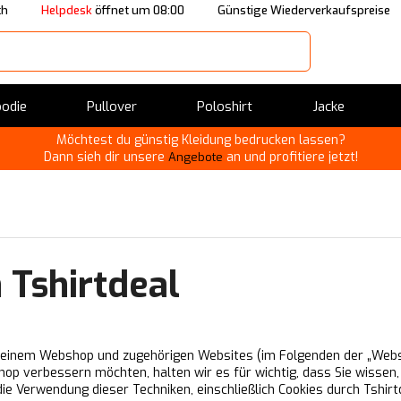
ch
Helpdesk
öffnet um 08:00
Günstige Wiederverkaufspreise
odie
Pullover
Poloshirt
Jacke
Möchtest du günstig Kleidung bedrucken lassen?
Dann sieh dir unsere
an und profitiere jetzt!
Angebote
 Tshirtdeal
 seinem Webshop und zugehörigen Websites (im Folgenden der „Websh
hop verbessern möchten, halten wir es für wichtig, dass Sie wisse
die Verwendung dieser Techniken, einschließlich Cookies durch Tshirtd