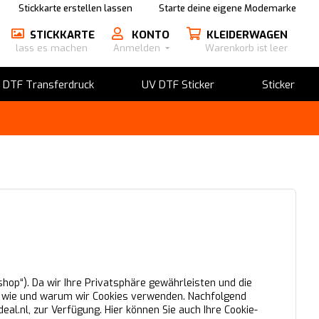
Stickkarte erstellen lassen
Starte deine eigene Modemarke
STICKKARTE
KONTO
KLEIDERWAGEN
lass es machen
Anmelden
Warenkorb ist leer
​DTF Transferdruck
UV DTF Sticker
Sticker
op“). Da wir Ihre Privatsphäre gewährleisten und die
n, wie und warum wir Cookies verwenden. Nachfolgend
eal.nl, zur Verfügung. Hier können Sie auch Ihre Cookie-