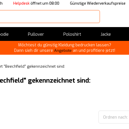
ch
Helpdesk
öffnet um 08:00
Günstige Wiederverkaufspreise
odie
Pullover
Poloshirt
Jacke
Möchtest du günstig Kleidung bedrucken lassen?
Dann sieh dir unsere
an und profitiere jetzt!
Angebote
t "Beechfield" gekennzeichnet sind:
echfield" gekennzeichnet sind:
Ordnen nach: