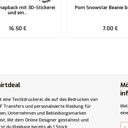
Snapback mit 3D-Stickerei
Pom Snowstar Beanie b
und ein...
16.50
€
7.00
€
irtdeal
Mö
in
st eine Textildruckerei, die auf das Bedrucken von
Mel
F Transfers und personalisierte Kleidung für
ein
nen, Unternehmen und Bekleidungsmarken
t ist. Mit dem Online Designer gestaltest und
rst du Kleidung bereits ab 1 Stück.