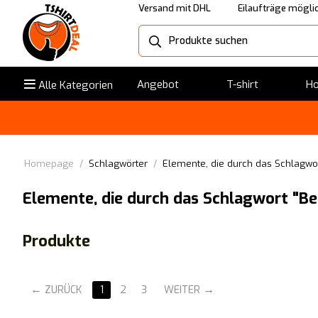
Versand mit DHL
Eilaufträge mögli
Angebot
T-shirt
Ho
Alle Kategorien
Homepage
/
Schlagwörter
/
Elemente, die durch das Schlagwor
Elemente, die durch das Schlagwort "Be
Produkte
ZURÜCK
1
2
3
WEITER