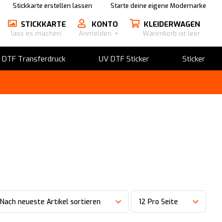
Stickkarte erstellen lassen
Starte deine eigene Modemarke
STICKKARTE
KONTO
KLEIDERWAGEN
lass es machen
Anmelden
Warenkorb ist leer
​DTF Transferdruck
UV DTF Sticker
Sticker
Nach neueste Artikel sortieren
12 Pro Seite