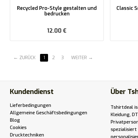
Recycled Pro-Style gestalten und
Classic 
bedrucken
12.00
€
ZURÜCK
1
2
3
WEITER
Kundendienst
Über Tsh
Lieferbedingungen
Tshirtdeal i
Allgemeine Geschäftsbedingungen
Kleidung, DT
Blog
Privatperso
Cookies
spezialisier
Drucktechniken
personalisie