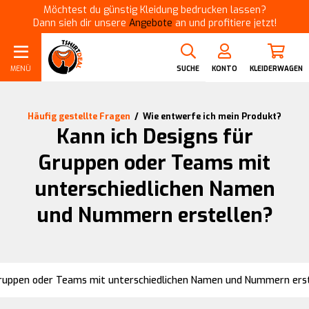
Möchtest du günstig Kleidung bedrucken lassen?
Dann sieh dir unsere
Angebote
an und profitiere jetzt!
MENÜ
SUCHE
KONTO
KLEIDERWAGEN
Häufig gestellte Fragen
/
Wie entwerfe ich mein Produkt?
Kann ich Designs für
Gruppen oder Teams mit
unterschiedlichen Namen
und Nummern erstellen?