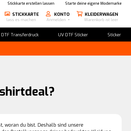
Stickkarte erstellen lassen
Starte deine eigene Modemarke
STICKKARTE
KONTO
KLEIDERWAGEN
lass es machen
Anmelden
Warenkorb ist leer
​DTF Transferdruck
UV DTF Sticker
Sticker
shirtdeal?
ßt, woran du bist. Deshalb sind unsere