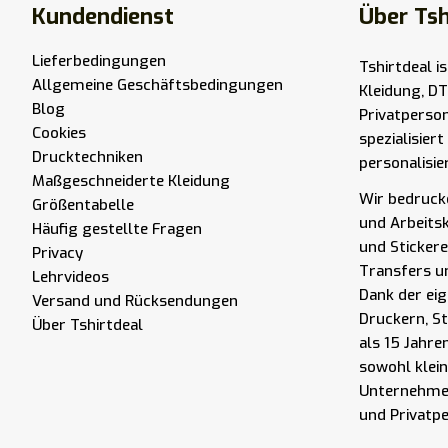
Kundendienst
Über Tsh
Lieferbedingungen
Tshirtdeal i
Allgemeine Geschäftsbedingungen
Kleidung, DT
Blog
Privatperso
Cookies
spezialisier
Drucktechniken
personalisie
Maßgeschneiderte Kleidung
Wir bedrucke
Größentabelle
und Arbeits
Häufig gestellte Fragen
und Stickere
Privacy
Transfers u
Lehrvideos
Dank der eig
Versand und Rücksendungen
Druckern, S
Über Tshirtdeal
als 15 Jahre
sowohl klei
Unternehmen
und Privatp