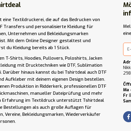
irtdeal
Mö
in
st eine Textildruckerei, die auf das Bedrucken von
Mel
F Transfers und personalisierte Kleidung für
ein
nen, Unternehmen und Bekleidungsmarken
t ist. Mit dem Online Designer gestaltest und
rst du Kleidung bereits ab 1 Stück.
n T-Shirts, Hoodies, Pullovers, Poloshirts, Jacken
Adr
kleidung mit Drucktechniken wie DTF, Sublimation
Nikk
i. Darüber hinaus kannst du bei Tshirtdeal auch DTF
298
nd Aufkleber mit deinem eigenen Design bestellen.
Öff
enen Produktion in Ridderkerk, professionellen DTF
Ma 
tickmaschinen, manueller Dateiprüfung und mehr
Fr
8
n Erfahrung im Textildruck unterstützt Tshirtdeal
Sam
ne Bestellungen als auch große Auflagen für
, Vereine, Bekleidungsmarken, Wiederverkäufer
ersonen.