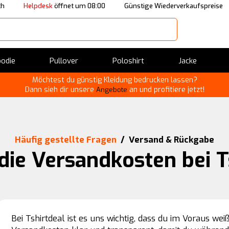
ch
Helpdesk
öffnet um 08:00
Günstige Wiederverkaufspreise
odie
Pullover
Poloshirt
Jacke
Möchtest du günstig Kleidung bedrucken lassen?
Dann sieh dir unsere
an und profitiere jetzt!
Angebote
Häufig gestellte Fragen
/
Versand & Rückgabe
die Versandkosten bei T
Bei Tshirtdeal ist es uns wichtig, dass du im Voraus wei