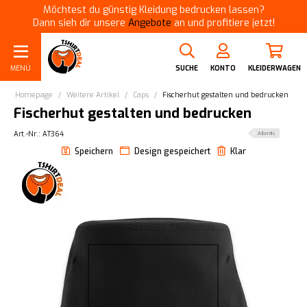
Möchtest du günstig Kleidung bedrucken lassen?
Dann sieh dir unsere
Angebote
an und profitiere jetzt!
MENÜ
SUCHE
KONTO
KLEIDERWAGEN
Homepage
/
Weitere Artikel
/
Caps
/
Fischerhut gestalten und bedrucken
Fischerhut gestalten und bedrucken
Art.-Nr.: AT364
Atlantis
Speichern
Design gespeichert
Klar