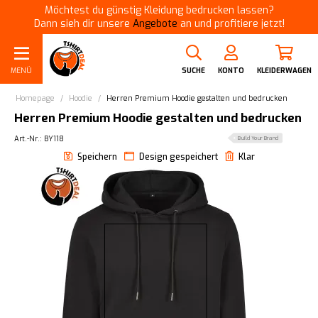
Möchtest du günstig Kleidung bedrucken lassen?
Dann sieh dir unsere
Angebote
an und profitiere jetzt!
MENÜ
SUCHE
KONTO
KLEIDERWAGEN
Homepage
/
Hoodie
/
Herren Premium Hoodie gestalten und bedrucken
Herren Premium Hoodie gestalten und bedrucken
Art.-Nr.: BY118
Build Your Brand
Speichern
Design gespeichert
Klar