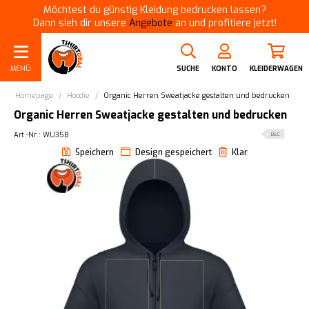
Möchtest du günstig Kleidung bedrucken lassen?
Dann sieh dir unsere
Angebote
an und profitiere jetzt!
MENÜ
SUCHE
KONTO
KLEIDERWAGEN
Homepage
/
Hoodie
/
Organic Herren Sweatjacke gestalten und bedrucken
Organic Herren Sweatjacke gestalten und bedrucken
Art.-Nr.: WU35B
B&C
Speichern
Design gespeichert
Klar