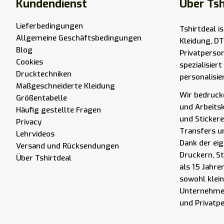
Kundendienst
Über Tsh
Lieferbedingungen
Tshirtdeal i
Allgemeine Geschäftsbedingungen
Kleidung, DT
Blog
Privatperso
Cookies
spezialisier
Drucktechniken
personalisie
Maßgeschneiderte Kleidung
Wir bedrucke
Größentabelle
und Arbeits
Häufig gestellte Fragen
und Stickere
Privacy
Transfers u
Lehrvideos
Dank der eig
Versand und Rücksendungen
Druckern, S
Über Tshirtdeal
als 15 Jahre
sowohl klei
Unternehmen
und Privatp