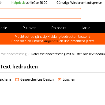
ch
Helpdesk
schließen 16:00
Günstige Wiederverkaufspreise
odie
Pullover
Poloshirt
Jacke
Möchtest du günstig Kleidung bedrucken lassen?
Dann sieh dir unsere
an und profitiere jetzt!
Angebote
r Weihnachtsstring
/
Roter Weihnachtsstring mit Muster mit Text bedru
 Text bedrucken
eichern
Gespeichertes Design
Löschen