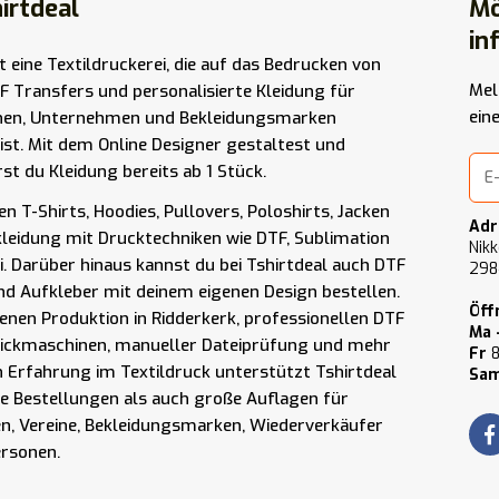
irtdeal
Mö
in
st eine Textildruckerei, die auf das Bedrucken von
Mel
F Transfers und personalisierte Kleidung für
ein
nen, Unternehmen und Bekleidungsmarken
t ist. Mit dem Online Designer gestaltest und
rst du Kleidung bereits ab 1 Stück.
n T-Shirts, Hoodies, Pullovers, Poloshirts, Jacken
Adr
kleidung mit Drucktechniken wie DTF, Sublimation
Nikk
i. Darüber hinaus kannst du bei Tshirtdeal auch DTF
298
nd Aufkleber mit deinem eigenen Design bestellen.
Öff
enen Produktion in Ridderkerk, professionellen DTF
Ma 
tickmaschinen, manueller Dateiprüfung und mehr
Fr
8
n Erfahrung im Textildruck unterstützt Tshirtdeal
Sam
ne Bestellungen als auch große Auflagen für
, Vereine, Bekleidungsmarken, Wiederverkäufer
ersonen.