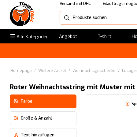
Versand mit DHL
Eilaufträge mögli
Angebot
T-shirt
Ho
Alle Kategorien
Homepage
/
Weitere Artikel
/
Weihnachtsgeschenke
/
Lustige
Roter Weihnachtsstring mit Muster mit
Farbe
Sp
Größe & Anzahl
Text hinzufügen