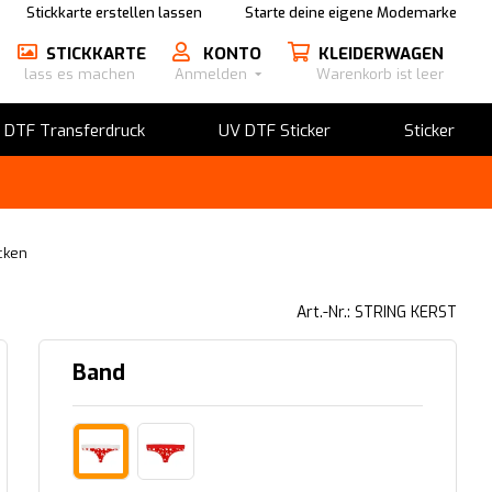
Stickkarte erstellen lassen
Starte deine eigene Modemarke
STICKKARTE
KONTO
KLEIDERWAGEN
lass es machen
Anmelden
Warenkorb ist leer
​DTF Transferdruck
UV DTF Sticker
Sticker
cken
Art.-Nr.: STRING KERST
Band