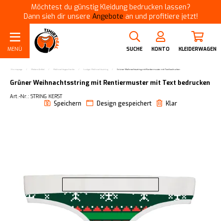
Möchtest du günstig Kleidung bedrucken lassen?
Dann sieh dir unsere
Angebote
an und profitiere jetzt!
MENÜ
SUCHE
KONTO
KLEIDERWAGEN
Homepage
/
Weitere Artikel
/
Weihnachtsgeschenke
/
Lustiger Weihnachtsstring
/
Grüner Weihnachtsstring mit Rentiermuster mit Text bedrucken
Grüner Weihnachtsstring mit Rentiermuster mit Text bedrucken
Art.-Nr.: STRING KERST
Speichern
Design gespeichert
Klar