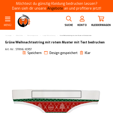
Möchtest du günstig Kleidung bedrucken lassen?
Dann sieh dir unsere
Angebote
an und profitiere jetzt!
MENÜ
SUCHE
KONTO
KLEIDERWAGEN
Homepage
/
Weitere Artikel
/
Weihnachtsgeschenke
/
Lustiger Weihnachtsstring
/
Grüne Weihnachtsstring mit rotem Muster mit Text bedrucken
Grüne Weihnachtsstring mit rotem Muster mit Text bedrucken
Art.-Nr.: STRING KERST
Speichern
Design gespeichert
Klar