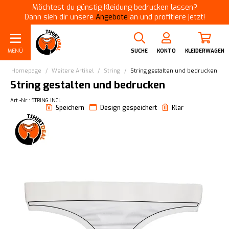
Möchtest du günstig Kleidung bedrucken lassen?
Dann sieh dir unsere
Angebote
an und profitiere jetzt!
MENÜ
SUCHE
KONTO
KLEIDERWAGEN
Homepage
/
Weitere Artikel
/
String
/
String gestalten und bedrucken
String gestalten und bedrucken
Art.-Nr.: STRING INCL.
Speichern
Design gespeichert
Klar