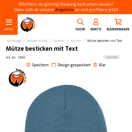
Möchtest du günstig Kleidung bedrucken lassen?
Dann sieh dir unsere
Angebote
an und profitiere jetzt!
MENÜ
SUCHE
KONTO
KLEIDERWAGEN
Homepage
/
Weitere Artikel
/
Stickerei
/
Mützen
/
Mütze besticken mit Text
Mütze besticken mit Text
Art.-Nr.: CB45
Beechfield
Speichern
Design gespeichert
Klar