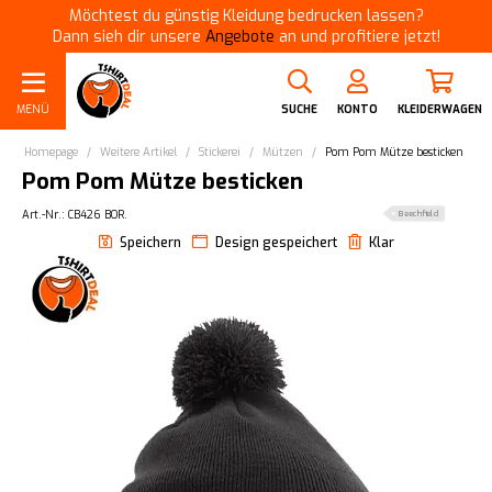
Möchtest du günstig Kleidung bedrucken lassen?
Dann sieh dir unsere
Angebote
an und profitiere jetzt!
MENÜ
SUCHE
KONTO
KLEIDERWAGEN
Homepage
/
Weitere Artikel
/
Stickerei
/
Mützen
/
Pom Pom Mütze besticken
Pom Pom Mütze besticken
Art.-Nr.: CB426 BOR.
Beechfield
Speichern
Design gespeichert
Klar