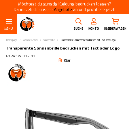
Möchtest du günstig Kleidung bedrucken lassen?
Dann sieh dir unsere
Angebote
an und profitiere jetzt!
MENÜ
SUCHE
KONTO
KLEIDERWAGEN
Homepage
/
Weitere Artikel
/
Sonnenbrille
/
Transparente Sonnenbrille bedrucken mit Text oder Logo
Transparente Sonnenbrille bedrucken mit Text oder Logo
Art.-Nr.: RY8105 INCL.
Klar