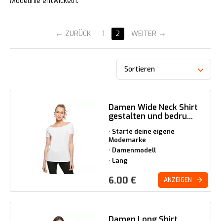
Modelinie entwickeln.
ZURÜCK
1
2
WEITER
Sortieren
Damen Wide Neck Shirt
gestalten und bedru...
Starte deine eigene
Modemarke
Damenmodell
Lang
6.00
€
ANZEIGEN
Damen Long Shirt