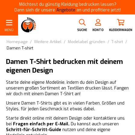
Möchtest du günstig Kleidung bedrucken lassen?
Dann sieh dir unsere
Angebote
an und profitiere jetzt!
MENÜ
SUCHE
KONTO
KLEIDERWAGEN
Homepage
/
Weitere Artikel
/
Modelabel gründen
/
T-shirt
/
Damen T-shirt
Damen T-Shirt bedrucken mit deinem
eigenen Design
Starte deine eigene Modelinie, indem du dein Design auf
unserem großen Sortiment an Textilien drucken lässt. Fangen
wir doch mit einem Damen T-Shirt an!
Unsere Damen T-Shirts gibt es in vielen Farben, Größen und
Styles, für jeden Geschmack ist etwas dabei.
Starte direkt online mit deinem Design oder kontaktiere uns
bei
Fragen einfach per E-Mail.
Du kannst auch unseren
Schritt-für-Schritt-Guide
nutzen und deine eigene