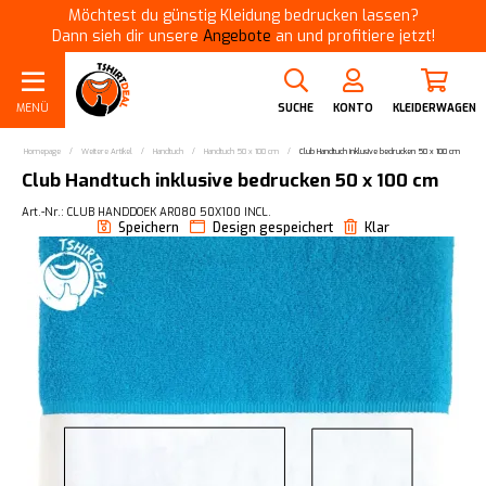
Möchtest du günstig Kleidung bedrucken lassen?
Dann sieh dir unsere
Angebote
an und profitiere jetzt!
MENÜ
SUCHE
KONTO
KLEIDERWAGEN
Homepage
/
Weitere Artikel
/
Handtuch
/
​Handtuch 50 x 100 cm
/
Club Handtuch inklusive bedrucken 50 x 100 cm
Club Handtuch inklusive bedrucken 50 x 100 cm
Art.-Nr.: CLUB HANDDOEK AR080 50X100 INCL.
Speichern
Design gespeichert
Klar