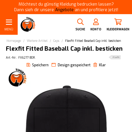
Möchtest du günstig Kleidung bedrucken lassen?
Dann sieh dir unsere
Angebote
an und profitiere jetzt!
MENÜ
SUCHE
KONTO
KLEIDERWAGEN
Homepage
/
Weitere Artikel
/
Caps
/
Flexfit Fitted Baseball Cap inkl. besticken
Flexfit Fitted Baseball Cap inkl. besticken
Art.-Nr.: FX6277 BOR.
Flexfit
Speichern
Design gespeichert
Klar