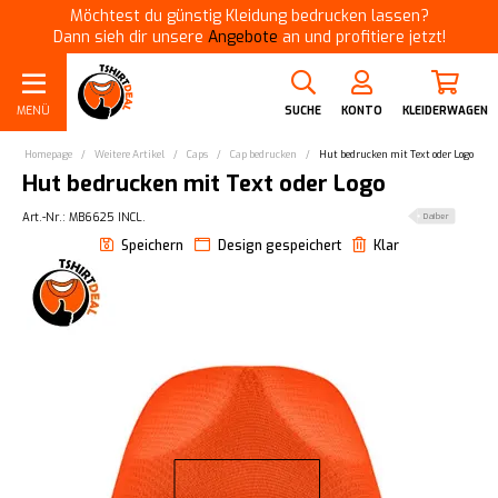
Möchtest du günstig Kleidung bedrucken lassen?
Dann sieh dir unsere
Angebote
an und profitiere jetzt!
MENÜ
SUCHE
KONTO
KLEIDERWAGEN
Homepage
/
Weitere Artikel
/
Caps
/
Cap bedrucken
/
Hut bedrucken mit Text oder Logo
Hut bedrucken mit Text oder Logo
Art.-Nr.: MB6625 INCL.
Daiber
Speichern
Design gespeichert
Klar