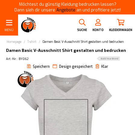
Möchtest du günstig Kleidung bedrucken lassen?
Dann sieh dir unsere
Angebote
an und profitiere jetzt!
MENÜ
SUCHE
KONTO
KLEIDERWAGEN
Homepage
/
T-shirt
/
Damen Basic V-Ausschnitt Shirt gestalten und bedrucken
Damen Basic V-Ausschnitt Shirt gestalten und bedrucken
Art.-Nr.: BY062
Build Your Brand
Speichern
Design gespeichert
Klar