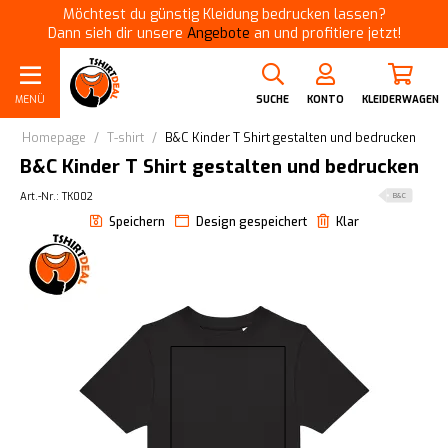
Möchtest du günstig Kleidung bedrucken lassen?
Dann sieh dir unsere
Angebote
an und profitiere jetzt!
MENÜ
SUCHE
KONTO
KLEIDERWAGEN
Homepage
/
T-shirt
/
B&C Kinder T Shirt gestalten und bedrucken
B&C Kinder T Shirt gestalten und bedrucken
Art.-Nr.: TK002
B&C
Speichern
Design gespeichert
Klar