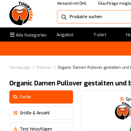
Versand mit DHL
Eilaufträge mögli
Angebot
T-shirt
Ho
Alle Kategorien
Homepage
/
Pullover
/
Organic Damen Pullover gestalten und
Organic Damen Pullover gestalten und 
Farbe
Sp
Größe & Anzahl
Text hinzufügen