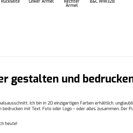
Rückseite
Linker Ärmel
Rechter
B&C WW32B
Ärmel
er gestalten und bedrucke
lsausschnitt. Ich bin in 20 einzigartigen Farben erhältlich, unglau
hn bedrucken mit Text, Foto oder Logo – oder alles zusammen. Der P
ch heute!