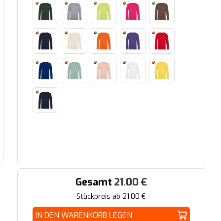
Gesamt
21.00
€
Stückpreis ab
21.00
€
IN DEN WARENKORB LEGEN