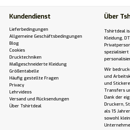
Kundendienst
Über Tsh
Lieferbedingungen
Tshirtdeal i
Allgemeine Geschäftsbedingungen
Kleidung, DT
Blog
Privatperso
Cookies
spezialisier
Drucktechniken
personalisie
Maßgeschneiderte Kleidung
Wir bedrucke
Größentabelle
und Arbeits
Häufig gestellte Fragen
und Stickere
Privacy
Transfers u
Lehrvideos
Dank der eig
Versand und Rücksendungen
Druckern, S
Über Tshirtdeal
als 15 Jahre
sowohl klei
Unternehmen