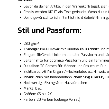
Bevor du deinen Artikel in den Warenkorb legst, sieh 
Emojis werden NICHT als Text gedruckt. Wenn du ein E
Deine gewünschte Schriftart ist nicht dabei? Nimm g
Stil und Passform:
280 g/m²
Trendiger Bio-Pullover mit Rundhalsausschnitt und 
Elegant fließende Linien mit idealer Passform und L
Seitennähte für optimale Passform und ein feminines
Dieselben 20 Farben für Männer und Frauen im Duo-
Sichtbares „Hi! I’m Organic“-Nackenlabel als Hinweis 
Innenrücken mit halbmondähnlichem Single-Jersey-Ei
Hochwertige Fischgräten-Halsbündchen
Marke: B&C
Größen: XS bis 2XL
Farben: 20 Farben (solange Vorrat)