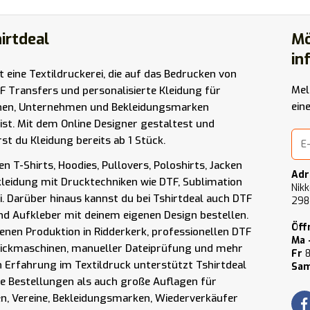
irtdeal
Mö
in
st eine Textildruckerei, die auf das Bedrucken von
Mel
F Transfers und personalisierte Kleidung für
ein
nen, Unternehmen und Bekleidungsmarken
t ist. Mit dem Online Designer gestaltest und
rst du Kleidung bereits ab 1 Stück.
n T-Shirts, Hoodies, Pullovers, Poloshirts, Jacken
Adr
kleidung mit Drucktechniken wie DTF, Sublimation
Nikk
i. Darüber hinaus kannst du bei Tshirtdeal auch DTF
298
nd Aufkleber mit deinem eigenen Design bestellen.
Öff
enen Produktion in Ridderkerk, professionellen DTF
Ma 
tickmaschinen, manueller Dateiprüfung und mehr
Fr
8
n Erfahrung im Textildruck unterstützt Tshirtdeal
Sam
ne Bestellungen als auch große Auflagen für
, Vereine, Bekleidungsmarken, Wiederverkäufer