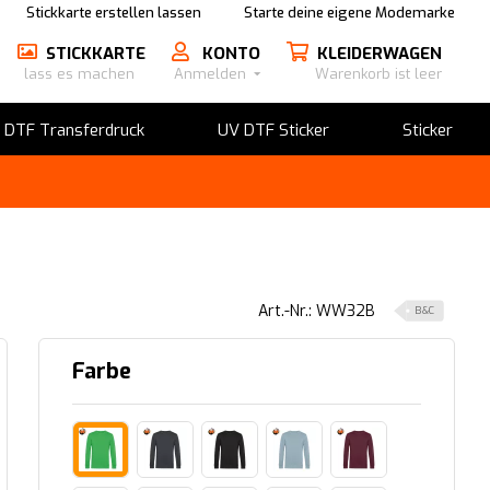
Stickkarte erstellen lassen
Starte deine eigene Modemarke
STICKKARTE
KONTO
KLEIDERWAGEN
lass es machen
Anmelden
Warenkorb ist leer
​DTF Transferdruck
UV DTF Sticker
Sticker
Art.-Nr.: WW32B
B&C
Farbe