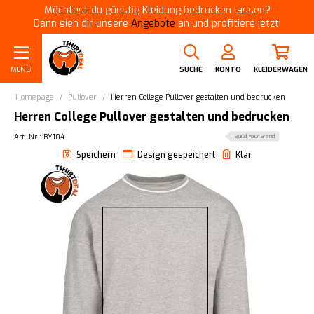
Möchtest du günstig Kleidung bedrucken lassen?
Dann sieh dir unsere
Angebote
an und profitiere jetzt!
MENÜ
SUCHE
KONTO
KLEIDERWAGEN
Homepage
/
Pullover
/
Herren College Pullover gestalten und bedrucken
Herren College Pullover gestalten und bedrucken
Art.-Nr.: BY104
Build Your Brand
Speichern
Design gespeichert
Klar