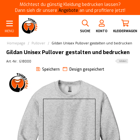
Möchtest du günstig Kleidung bedrucken lassen?
Dann sieh dir unsere
Angebote
an und profitiere jetzt!
MENÜ
SUCHE
KONTO
KLEIDERWAGEN
Homepage
/
Pullover
/
Gildan Unisex Pullover gestalten und bedrucken
Gildan Unisex Pullover gestalten und bedrucken
Art.-Nr.: G18000
Gildan
Speichern
Design gespeichert