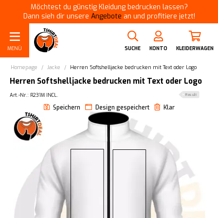
Möchtest du günstig Kleidung bedrucken lassen?
Dann sieh dir unsere
Angebote
an und profitiere jetzt!
MENÜ
SUCHE
KONTO
KLEIDERWAGEN
Homepage
/
Jacke
/
Herren Softshelljacke bedrucken mit Text oder Logo
Herren Softshelljacke bedrucken mit Text oder Logo
Art.-Nr.: R231M INCL.
Result
Speichern
Design gespeichert
Klar