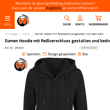
Möchtest du günstig Kleidung bedrucken lassen?
Dann sieh dir unsere
Angebote
an und profitiere jetzt!
MENÜ
SUCHE
KONTO
KLEIDERWAGEN
Homepage
/
Hoodie
/
Damen Hoodie mit Reißverschluss gestalten und bedrucken
Damen Hoodie mit Reißverschluss gestalten und bedr
Art.-Nr.: BY069
Build Your Brand
Speichern
Design gespeichert
Klar