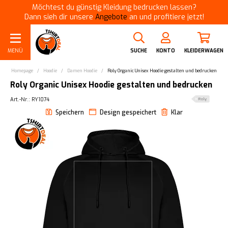
Möchtest du günstig Kleidung bedrucken lassen?
Dann sieh dir unsere
Angebote
an und profitiere jetzt!
MENÜ
SUCHE
KONTO
KLEIDERWAGEN
Homepage
/
Hoodie
/
Damen Hoodie
/
Roly Organic Unisex Hoodie gestalten und bedrucken
Roly Organic Unisex Hoodie gestalten und bedrucken
Art.-Nr.: RY1074
Roly
Speichern
Design gespeichert
Klar