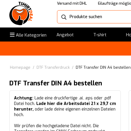
Versand mit DHL
Eilaufträge mögli
Angebot
T-shirt
Ho
Alle Kategorien
Homepage
/
​DTF Transferdruck
/
DTF Transfer DIN A4 bestellen
DTF Transfer DIN A4 bestellen
Achtung:
Lade eine druckfertige .ai, .eps oder .pdf
Datei hoch.
Lade hier die Arbeitsdatei 21 x 29,7 cm
herunter,
oder lade deine eigenen einzelnen Dateien
hoch.
Wir prüfen die hochgeladene Datei nicht. Die