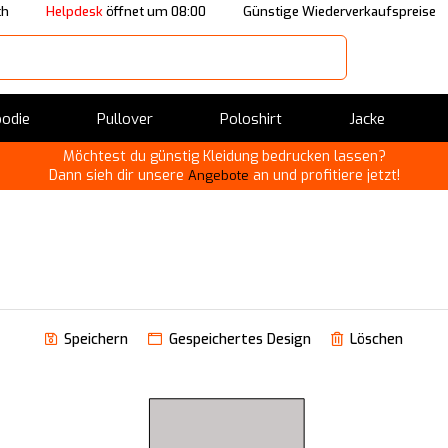
ch
Helpdesk
öffnet um 08:00
Günstige Wiederverkaufspreise
odie
Pullover
Poloshirt
Jacke
Möchtest du günstig Kleidung bedrucken lassen?
Dann sieh dir unsere
an und profitiere jetzt!
Angebote
Speichern
Gespeichertes Design
Löschen