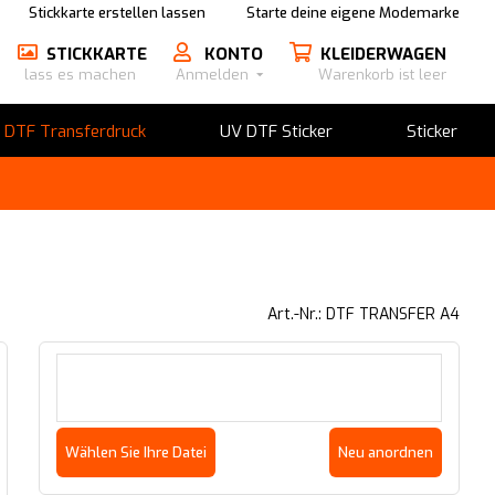
Stickkarte erstellen lassen
Starte deine eigene Modemarke
STICKKARTE
KONTO
KLEIDERWAGEN
lass es machen
Anmelden
Warenkorb ist leer
​DTF Transferdruck
UV DTF Sticker
Sticker
Art.-Nr.: DTF TRANSFER A4
Wählen Sie Ihre Datei
Neu anordnen