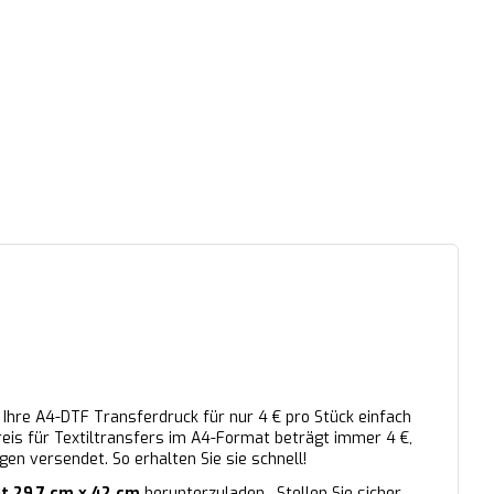
 Ihre A4-DTF Transferdruck für nur 4 € pro Stück einfach
Preis für Textiltransfers im A4-Format beträgt immer 4 €,
en versendet. So erhalten Sie sie schnell!
at 29,7 cm x 42 cm
herunterzuladen . Stellen Sie sicher,