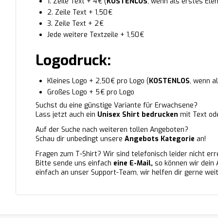
1. Zeile Text + 4 € (
KOSTENLOS
, wenn als erstes El
2. Zeile Text + 1,50 €
3. Zeile Text + 2 €
Jede weitere Textzeile + 1,50 €
Logodruck:
Kleines Logo + 2,50 € pro Logo (
KOSTENLOS
, wenn a
Großes Logo + 5 € pro Logo
Suchst du eine günstige Variante für Erwachsene?
Lass jetzt auch ein
Unisex Shirt bedrucken
mit Text od
Auf der Suche nach weiteren tollen Angeboten?
Schau dir unbedingt unsere
Angebots Kategorie
an!
Fragen zum T-Shirt? Wir sind telefonisch leider nicht err
Bitte sende uns einfach
eine E-Mail
,
so können wir dein 
einfach an unser Support-Team, wir helfen dir gerne weit