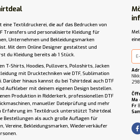
irtdeal
Mö
in
st eine Textildruckerei, die auf das Bedrucken von
Mel
F Transfers und personalisierte Kleidung für
ein
nen, Unternehmen und Bekleidungsmarken
t ist. Mit dem Online Designer gestaltest und
rst du Kleidung bereits ab 1 Stück.
n T-Shirts, Hoodies, Pullovers, Poloshirts, Jacken
Adr
kleidung mit Drucktechniken wie DTF, Sublimation
Nikk
i. Darüber hinaus kannst du bei Tshirtdeal auch DTF
298
nd Aufkleber mit deinem eigenen Design bestellen.
Öff
enen Produktion in Ridderkerk, professionellen DTF
Ma 
tickmaschinen, manueller Dateiprüfung und mehr
Fr
8
n Erfahrung im Textildruck unterstützt Tshirtdeal
Sam
ne Bestellungen als auch große Auflagen für
, Vereine, Bekleidungsmarken, Wiederverkäufer
ersonen.