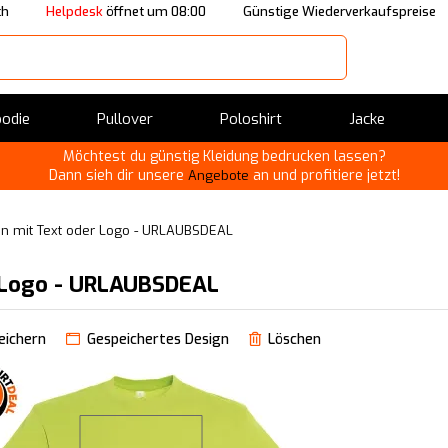
ch
Helpdesk
öffnet um 08:00
Günstige Wiederverkaufspreise
odie
Pullover
Poloshirt
Jacke
Möchtest du günstig Kleidung bedrucken lassen?
Dann sieh dir unsere
an und profitiere jetzt!
Angebote
ken mit Text oder Logo - URLAUBSDEAL
r Logo - URLAUBSDEAL
eichern
Gespeichertes Design
Löschen