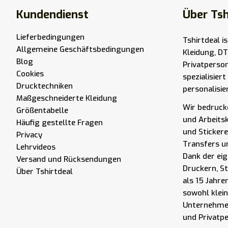
Kundendienst
Über Tsh
Lieferbedingungen
Tshirtdeal i
Allgemeine Geschäftsbedingungen
Kleidung, DT
Blog
Privatperso
Cookies
spezialisier
Drucktechniken
personalisie
Maßgeschneiderte Kleidung
Wir bedrucke
Größentabelle
und Arbeits
Häufig gestellte Fragen
und Stickere
Privacy
Transfers u
Lehrvideos
Dank der eig
Versand und Rücksendungen
Druckern, S
Über Tshirtdeal
als 15 Jahre
sowohl klei
Unternehmen
und Privatp