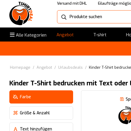
Versand mit DHL
Eilaufträge mögli
Angebot
T-shirt
Ho
Alle Kategorien
Homepage
/
Angebot
/
Urlaubsdeals
/
Kinder T-Shirt bedruc
Kinder T-Shirt bedrucken mit Text ode
Farbe
Sp
Größe & Anzahl
Text hinzufügen