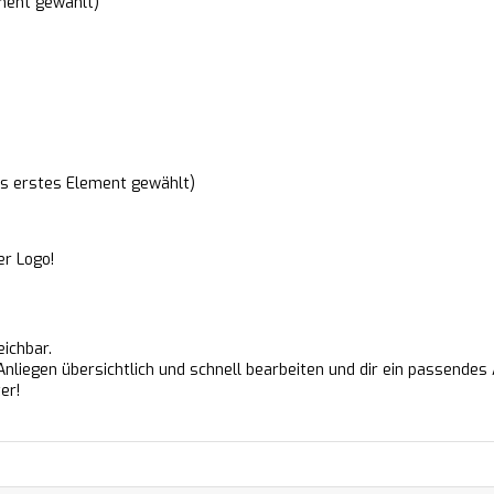
ement gewählt)
ls erstes Element gewählt)
er Logo!
eichbar.
Anliegen übersichtlich und schnell bearbeiten und dir ein passendes
er!