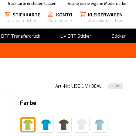
Stickkarte erstellen lassen
Starte deine eigene Modemarke
STICKKARTE
KONTO
KLEIDERWAGEN
lass es machen
Anmelden
Warenkorb ist leer
​DTF Transferdruck
UV DTF Sticker
Sticker
Art.-Nr.: L150K. VK DEAL
SOL'S
Farbe