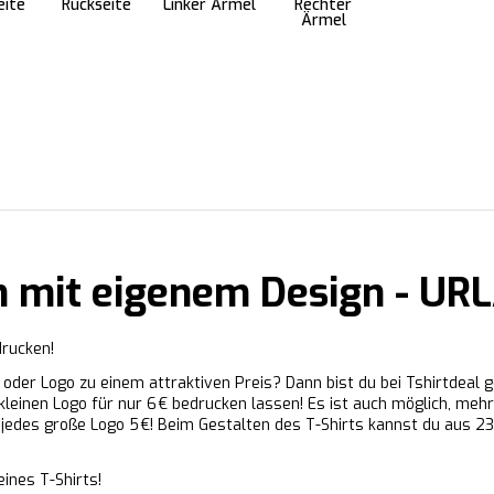
eite
Rückseite
Linker Ärmel
Rechter
Ärmel
en mit eigenem Design - U
drucken!
 oder Logo zu einem attraktiven Preis? Dann bist du bei Tshirtdeal 
 kleinen Logo für nur 6 € bedrucken lassen! Es ist auch möglich, meh
ür jedes große Logo 5 €! Beim Gestalten des T-Shirts kannst du aus 
ines T-Shirts!