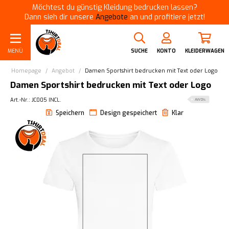
Möchtest du günstig Kleidung bedrucken lassen?
Dann sieh dir unsere
Angebote
an und profitiere jetzt!
MENÜ
SUCHE
KONTO
KLEIDERWAGEN
Homepage
/
Angebot
/
Damen Sportshirt bedrucken mit Text oder Logo
Damen Sportshirt bedrucken mit Text oder Logo
Art.-Nr.: JC005 INCL.
AWDis
Speichern
Design gespeichert
Klar